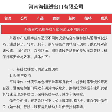
河南海恒进出口有限公司
首页
公司
产品
案例
新闻
招聘
联系
外覆帘布仓栅半挂车如何适应不同路况？
外覆帘布仓栅半挂车适应不同路况需结合车辆特性与通用驾驶技
巧，通过起步、转弯、刹车、倒车等操作的精细化调整，以及针对高
速公路、山区道路、湿滑路面、拥堵路段等场景的专项应对策略，确
保行车安全与效率。具体如下：
一、基础驾驶技巧的适应性调整
1. 起步与换挡
平稳操作：外覆帘布仓栅半挂车车身较长，起步时需缓慢松开离
合器，避免急加油门导致车辆抖动或熄火。换挡时应根据车速和发动
机转速合理选择挡位，保持换挡平稳，减少车辆顿挫。
低档位使用：在复杂路况下，如上坡或拥堵路段，建议使用低档
位（如一档）行驶，以获得足够动力并便于控制车速。