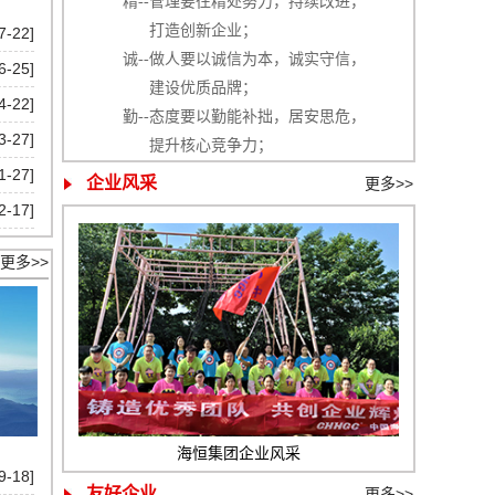
精--管理要往精处努力，持续改进，
打造创新企业；
7-22]
诚--做人要以诚信为本，诚实守信，
6-25]
建设优质品牌；
4-22]
勤--态度要以勤能补拙，居安思危，
3-27]
提升核心竞争力；
1-27]
企业风采
更多>>
2-17]
更多>>
海恒集团企业风采
9-18]
友好企业
更多>>