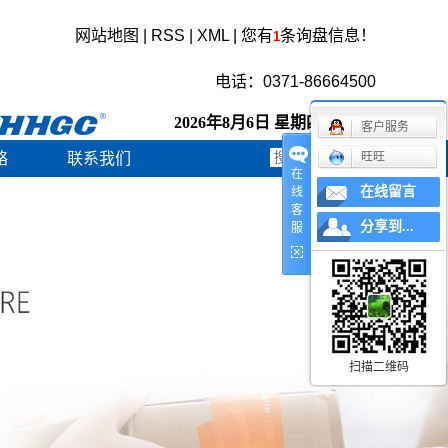
网站地图
|
RSS
|
XML
|
您有
条询盘信息！
1
电话：0371-86664500
2026年8月6日 星期四 5:22:54
客户服务
略
联系我们
旺旺
在
在线留言
线
客
分享到...
服
扫描二维码