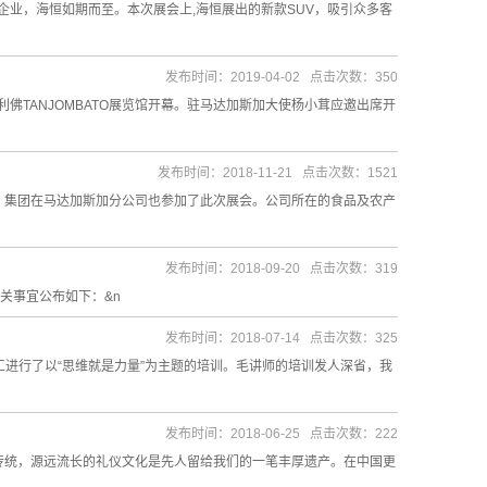
的企业，海恒如期而至。本次展会上,海恒展出的新款SUV，吸引众多客
发布时间：2019-04-02 点击次数：350
利佛TANJOMBATO展览馆开幕。驻马达加斯加大使杨小茸应邀出席开
发布时间：2018-11-21 点击次数：1521
0日！集团在马达加斯加分公司也参加了此次展会。公司所在的食品及农产
发布时间：2018-09-20 点击次数：319
关事宜公布如下：&n
发布时间：2018-07-14 点击次数：325
工进行了以“思维就是力量”为主题的培训。毛讲师的培训发人深省，我
发布时间：2018-06-25 点击次数：222
秀传统，源远流长的礼仪文化是先人留给我们的一笔丰厚遗产。在中国更