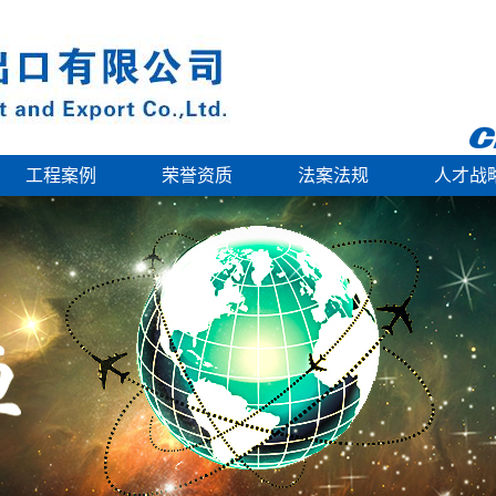
工程案例
荣誉资质
法案法规
人才战