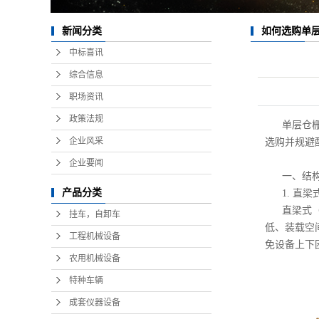
如何选购单
新闻分类
中标喜讯
综合信息
职场资讯
政策法规
单层仓
企业风采
选购并规避
企业要闻
一、结
产品分类
1. 直
直梁式
挂车，自卸车
低、装载空
工程机械设备
免设备上下
农用机械设备
特种车辆
成套仪器设备