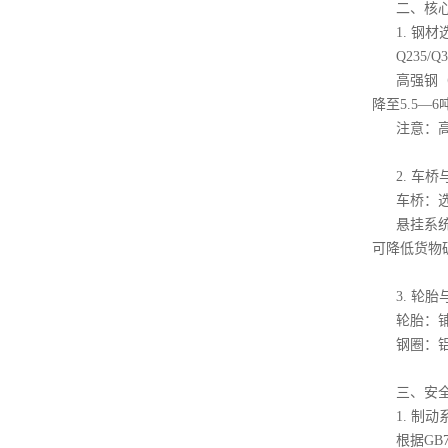
二、核
1. 钢材
Q235
高强钢（
降至5.5—
注意：
2. 车
车桥：选
悬挂系
可降低货物
3. 轮
轮胎：
钢圈：铝
三、安
1. 制动
根据GB