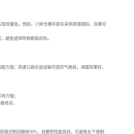
，实现轻量化。例如，13米仓栅半挂车采用高强钢后，自重可
家，避免虚焊导致断裂风险。
载能力强；高速公路长途运输可选空气悬挂，减震效果好，
抓地力强；
焊维修点。
速度较鼓式制动器快30%，且散热性能良好，可避免长下坡制