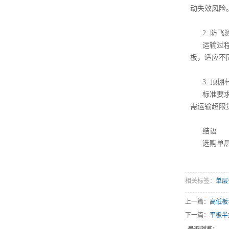
动失效风险
2. 防
运输过
板，适应不
3. 顶
标准要
需运输超限
结语
选购单
相关标签：
单层
上一篇：
高低板
下一篇：
平板半