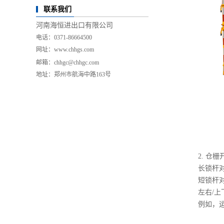
联系我们
河南海恒进出口有限公司
电话：0371-86664500
网址：
www.chhgs.com
邮箱：chhgc@chhgc.com
地址：郑州市航海中路163号
2. 仓
长锁杆
短锁杆
左右/
例如，