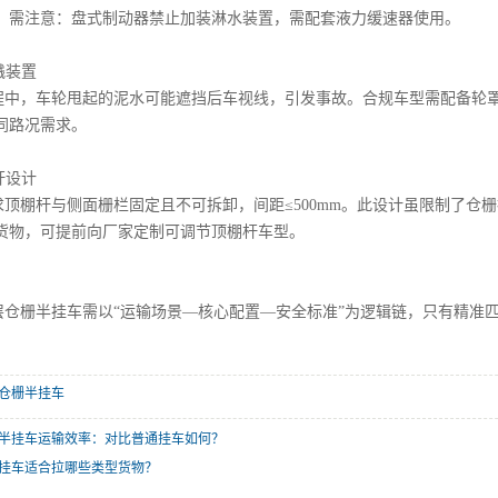
。需注意：盘式制动器禁止加装淋水装置，需配套液力缓速器使用。
飞溅装置
程中，车轮甩起的泥水可能遮挡后车视线，引发事故。合规车型需配备轮
同路况需求。
棚杆设计
求顶棚杆与侧面栅栏固定且不可拆卸，间距≤500mm。此设计虽限制了仓
货物，可提前向厂家定制可调节顶棚杆车型。
层仓栅半挂车需以“运输场景—核心配置—安全标准”为逻辑链，只有精准
仓栅半挂车
半挂车运输效率：对比普通挂车如何？
挂车适合拉哪些类型货物？