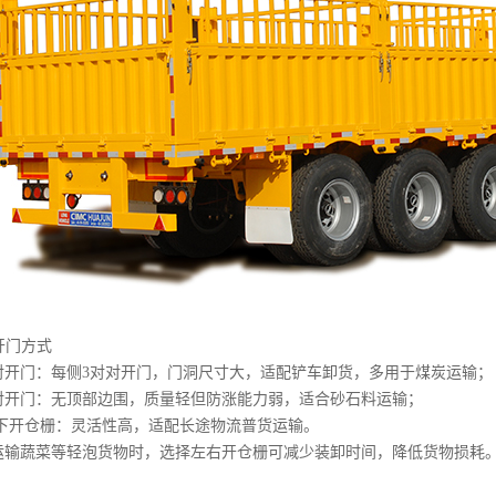
栅开门方式
对开门：每侧3对对开门，门洞尺寸大，适配铲车卸货，多用于煤炭运输；
对开门：无顶部边围，质量轻但防涨能力弱，适合砂石料运输；
上下开仓栅：灵活性高，适配长途物流普货运输。
运输蔬菜等轻泡货物时，选择左右开仓栅可减少装卸时间，降低货物损耗