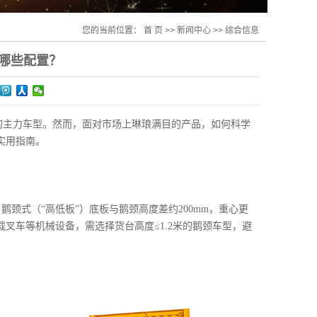
您的当前位置：
首 页
>>
新闻中心
>>
综合信息
哪些配置？
的主力车型。然而，面对市场上琳琅满目的产品，如何科学
实用指南。
颈式（“高低板”）底板与鹅颈高度差约200mm，重心更
叉车等机械设备，需选择货台高度≤1.2米的鹅颈车型，避