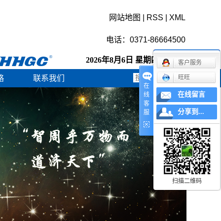
网站地图
|
RSS
|
XML
电话：0371-86664500
2026年8月6日 星期四 4:43:30
客户服务
略
联系我们
旺旺
在
在线留言
线
客
分享到...
服
扫描二维码