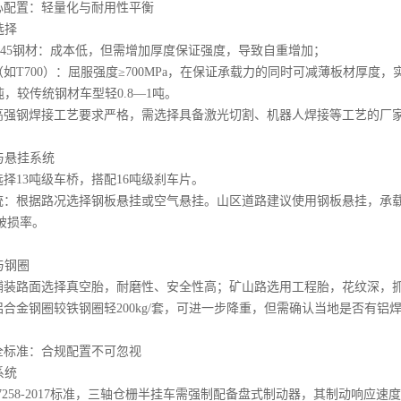
心配置：轻量化与耐用性平衡
选择
/Q345钢材：成本低，但需增加厚度保证强度，导致自重增加；
如T700）：屈服强度≥700MPa，在保证承载力的同时可减薄板材厚度
6吨，较传统钢材车型轻0.8—1吨。
高强钢焊接工艺要求严格，需选择具备激光切割、机器人焊接等工艺的厂
桥与悬挂系统
择13吨级车桥，搭配16吨级刹车片。
统：根据路况选择钢板悬挂或空气悬挂。山区道路建议使用钢板悬挂，承
破损率。
胎与钢圈
铺装路面选择真空胎，耐磨性、安全性高；矿山路选用工程胎，花纹深，
合金钢圈较铁钢圈轻200kg/套，可进一步降重，但需确认当地是否有铝
全标准：合规配置不可忽视
系统
7258-2017标准，三轴仓栅半挂车需强制配备盘式制动器，其制动响应